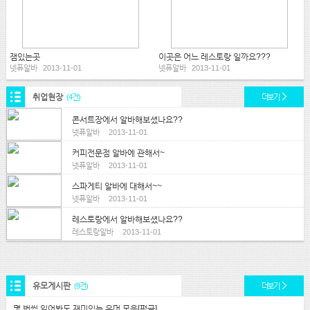
잼있는곳
이곳은 어느 레스토랑 일까요???
넷퓨알바
2013-11-01
넷퓨알바
2013-11-01
취업현장
(4건)
더보기
콘서트장에서 알바해보셨나요??
넷퓨알바
2013-11-01
커피전문점 알바에 관해서~
넷퓨알바
2013-11-01
스파게티 알바에 대해서~~
넷퓨알바
2013-11-01
레스토랑에서 알바해보셨나요??
레스토랑알바
2013-11-01
유모게시판
(9건)
더보기
몇 번씩 읽어봐도 재미있는 유머 모음[펌글]