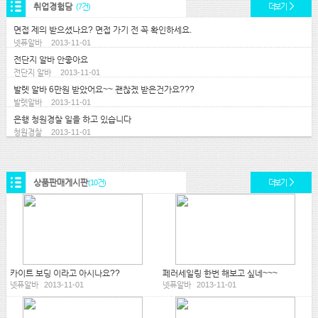
취업경험담
(7건)
더보기
면접 제의 받으셨나요? 면접 가기 전 꼭 확인하세요.
넷퓨알바
2013-11-01
전단지 알바 안좋아요
전단지 알바
2013-11-01
발렛 알바 6만원 받았어요~~ 괜찮겠 받은건가요???
발렛알바
2013-11-01
은행 청원경찰 일을 하고 있습니다
청원경찰
2013-11-01
상품판매게시판
(10건)
더보기
카이트 보딩 이라고 아시나요??
페러세일링 한번 해보고 싶네~~~
넷퓨알바
2013-11-01
넷퓨알바
2013-11-01