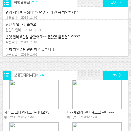
취업경험담
(7건)
더보기
면접 제의 받으셨나요? 면접 가기 전 꼭 확인하세요.
넷퓨알바
2013-11-01
전단지 알바 안좋아요
전단지 알바
2013-11-01
발렛 알바 6만원 받았어요~~ 괜찮겠 받은건가요???
발렛알바
2013-11-01
은행 청원경찰 일을 하고 있습니다
청원경찰
2013-11-01
상품판매게시판
(10건)
더보기
카이트 보딩 이라고 아시나요??
페러세일링 한번 해보고 싶네~~~
넷퓨알바
2013-11-01
넷퓨알바
2013-11-01