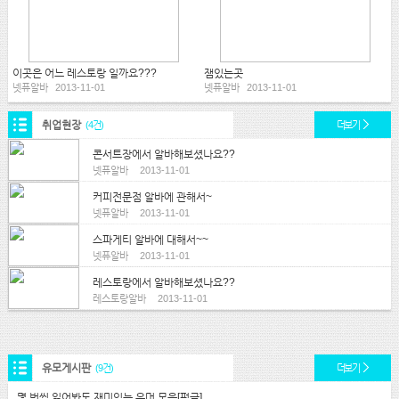
이곳은 어느 레스토랑 일까요???
잼있는곳
넷퓨알바
2013-11-01
넷퓨알바
2013-11-01
취업현장
(4건)
더보기
콘서트장에서 알바해보셨나요??
넷퓨알바
2013-11-01
커피전문점 알바에 관해서~
넷퓨알바
2013-11-01
스파게티 알바에 대해서~~
넷퓨알바
2013-11-01
레스토랑에서 알바해보셨나요??
레스토랑알바
2013-11-01
유모게시판
(9건)
더보기
몇 번씩 읽어봐도 재미있는 유머 모음[펌글]