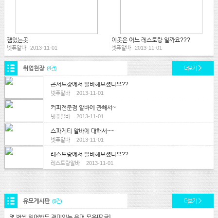
잼있는곳
이곳은 어느 레스토랑 일까요???
넷퓨알바
2013-11-01
넷퓨알바
2013-11-01
취업현장
(4건)
더보기
콘서트장에서 알바해보셨나요??
넷퓨알바
2013-11-01
커피전문점 알바에 관해서~
넷퓨알바
2013-11-01
스파게티 알바에 대해서~~
넷퓨알바
2013-11-01
레스토랑에서 알바해보셨나요??
레스토랑알바
2013-11-01
유모게시판
(9건)
더보기
몇 번씩 읽어봐도 재미있는 유머 모음[펌글]