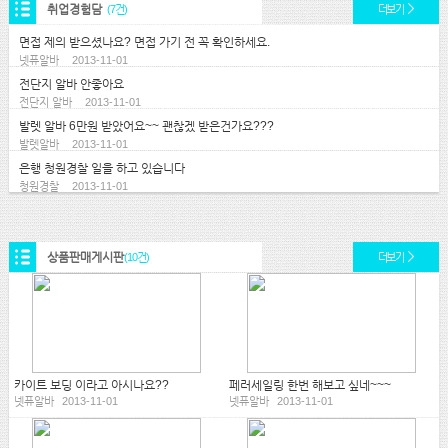
취업경험담
(7건)
더보기
면접 제의 받으셨나요? 면접 가기 전 꼭 확인하세요.
넷퓨알바
2013-11-01
전단지 알바 안좋아요
전단지 알바
2013-11-01
발렛 알바 6만원 받았어요~~ 괜찮겠 받은건가요???
발렛알바
2013-11-01
은행 청원경찰 일을 하고 있습니다
청원경찰
2013-11-01
상품판매게시판
(10건)
더보기
카이트 보딩 이라고 아시나요??
페러세일링 한번 해보고 싶네~~~
넷퓨알바
2013-11-01
넷퓨알바
2013-11-01