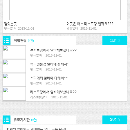
잼있는곳
이곳은 어느 레스토랑 일까요???
넷퓨알바
2013-11-01
넷퓨알바
2013-11-01
취업현장
(4건)
더보기
콘서트장에서 알바해보셨나요??
넷퓨알바
2013-11-01
커피전문점 알바에 관해서~
넷퓨알바
2013-11-01
스파게티 알바에 대해서~~
넷퓨알바
2013-11-01
레스토랑에서 알바해보셨나요??
레스토랑알바
2013-11-01
유모게시판
(9건)
더보기
몇 번씩 읽어봐도 재미있는 유머 모음[펌글]