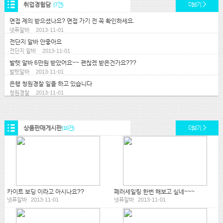
취업경험담
(7건)
더보기
면접 제의 받으셨나요? 면접 가기 전 꼭 확인하세요.
넷퓨알바
2013-11-01
전단지 알바 안좋아요
전단지 알바
2013-11-01
발렛 알바 6만원 받았어요~~ 괜찮겠 받은건가요???
발렛알바
2013-11-01
은행 청원경찰 일을 하고 있습니다
청원경찰
2013-11-01
상품판매게시판
(10건)
더보기
카이트 보딩 이라고 아시나요??
페러세일링 한번 해보고 싶네~~~
넷퓨알바
2013-11-01
넷퓨알바
2013-11-01